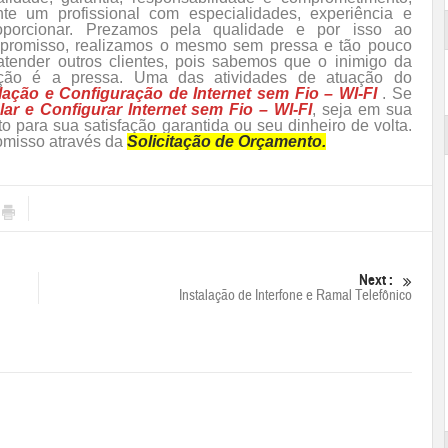
te um profissional com especialidades, experiência e
oporcionar. Prezamos pela qualidade e por isso ao
romisso, realizamos o mesmo sem pressa e tão pouco
atender outros clientes, pois sabemos que o inimigo da
fação é a pressa. Uma das atividades de atuação do
alação e Configuração de Internet sem Fio – WI-FI
. Se
alar e Configurar Internet sem Fio – WI-FI
, seja em sua
o para sua satisfação garantida ou seu dinheiro de volta.
omisso através da
Solicitação de Orçamento.
Next :
Instalação de Interfone e Ramal Telefônico