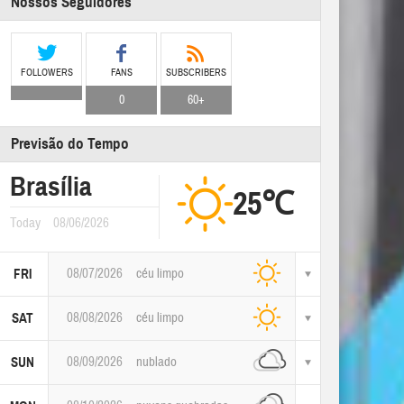
Nossos Seguidores
FOLLOWERS
FANS
SUBSCRIBERS
0
60+
Previsão do Tempo
Brasília
25℃
Today
08/06/2026
08/07/2026
céu limpo
FRI
08/08/2026
céu limpo
SAT
08/09/2026
nublado
SUN