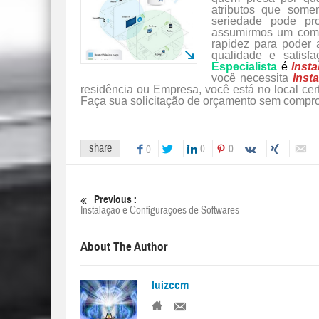
atributos que somen
seriedade pode pr
assumirmos um comp
rapidez para poder 
qualidade e satis
Especialista
é
Inst
você necessita
Inst
residência ou Empresa, você está no local cert
Faça sua solicitação de orçamento sem compr
share
0
0
0
Previous :
Instalação e Configurações de Softwares
About The Author
luizccm