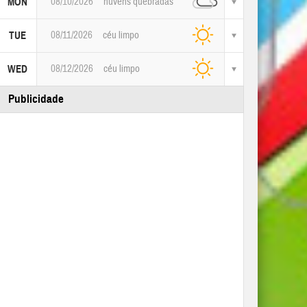
08/10/2026
nuvens quebradas
MON
08/11/2026
céu limpo
TUE
08/12/2026
céu limpo
WED
Publicidade