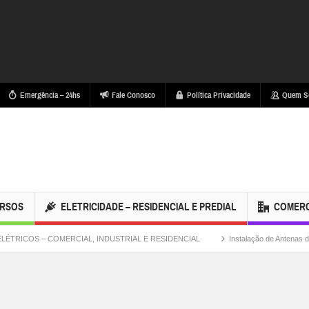
Emergência – 24hs
Fale Conosco
Política Privacidade
Quem S
ERSOS
ELETRICIDADE – RESIDENCIAL E PREDIAL
COMERC
COMERCIAL, INDUSTRIAL E RESIDENCIAL
Instalação de Antenas de TV / Paraból