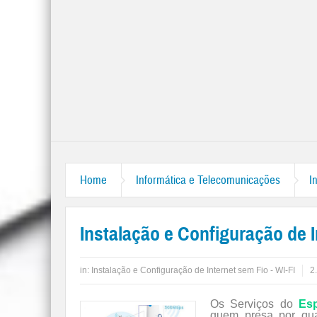
Home
Informática e Telecomunicações
I
Instalação e Configuração de I
in:
Instalação e Configuração de Internet sem Fio - WI-FI
2
Os Serviços do
Esp
quem presa por qual