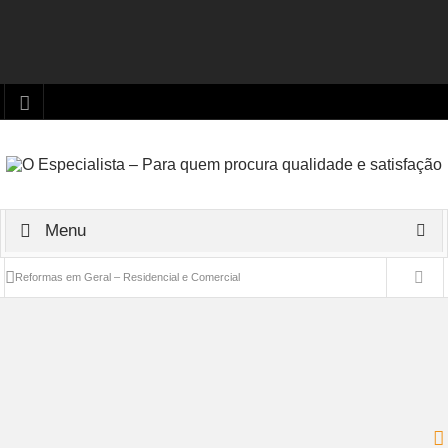
Menu
Reformas em Geral – Residencial e Comercial
Projeto e Instalação de Sistemas Fotovoltaicos
PROJETOS ELÉTRICOS – COMERCIAL, INDUSTRIAL E
RESIDENCIAL
Instalação de Antenas de TV / Parabólica