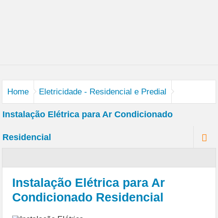
Sistema de Monitoramento e Gerenciamento de CFTV
Serviços Elétrico – Comercial e Industrial
Serviço Completo – Limpeza Pos-0bra
Serviços Diversos – Residencial e Comercial
Serviços Hidráulicos – Residencial e Comercial
Home
Eletricidade - Residencial e Predial
Informática e Telecomunicações
Instalação Elétrica para Ar Condicionado
Residencial
Instalação Elétrica para Ar
Condicionado Residencial