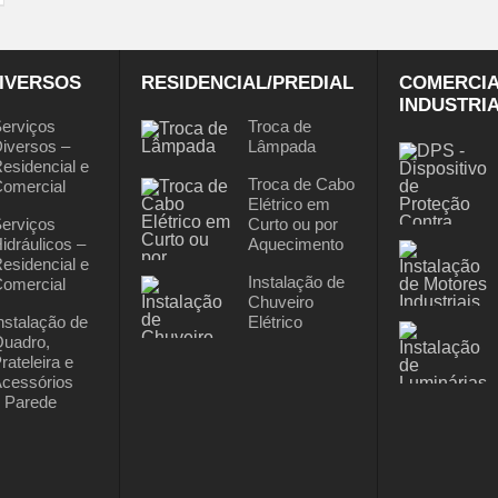
IVERSOS
RESIDENCIAL/PREDIAL
COMERCIA
INDUSTRI
erviços
Troca de
iversos –
Lâmpada
esidencial e
Troca de Cabo
omercial
Elétrico em
erviços
Curto ou por
idráulicos –
Aquecimento
esidencial e
Instalação de
omercial
Chuveiro
nstalação de
Elétrico
uadro,
rateleira e
cessórios
 Parede