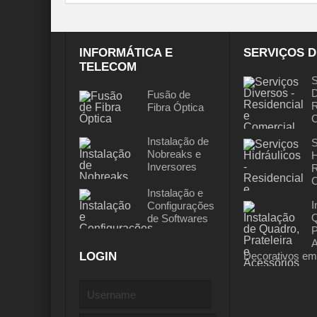
INFORMÁTICA E
SERVIÇOS D
TELECOM
S
D
Fusão de
R
Fibra Óptica
C
Instalação de
S
Nobreaks e
H
Inversores
R
C
Instalação e
I
Configurações
Q
de Softwares
P
A
LOGIN
Decorativos em