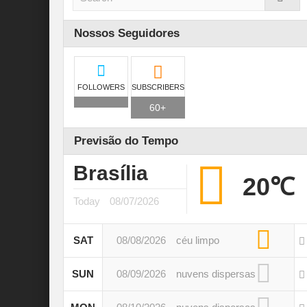
Nossos Seguidores
FOLLOWERS
SUBSCRIBERS
60+
Previsão do Tempo
Brasília
20℃
Today
08/07/2026
SAT
08/08/2026
céu limpo
SUN
08/09/2026
nuvens dispersas