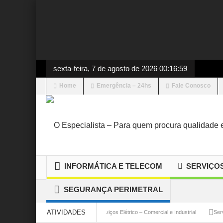
sexta-feira, 7 de agosto de 2026 00:16:59
Home
Emergência – 24hs
Fale Conosco
INFORMÁTICA E TELECOM
SERVIÇO
SEGURANÇA PERIMETRAL
ATIVIDADES
 Gerenciamento de CFTV
Serviços Elétrico – Comercial e Industrial
Serviço Com