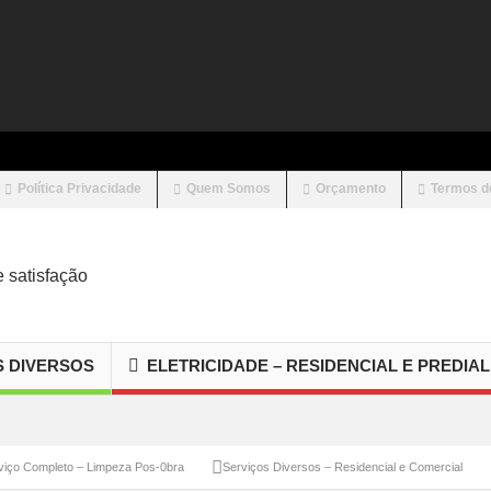
Política Privacidade
Quem Somos
Orçamento
Termos d
S DIVERSOS
ELETRICIDADE – RESIDENCIAL E PREDIAL
pleto – Limpeza Pos-0bra
Serviços Diversos – Residencial e Comercial
Serviç