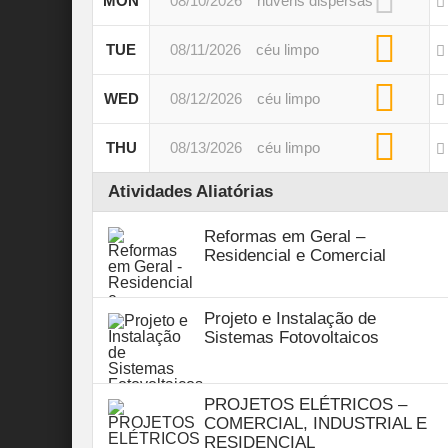
MON
08/10/2026
nuvens dispersas
TUE
08/11/2026
céu limpo
WED
08/12/2026
céu limpo
THU
08/13/2026
céu limpo
Atividades Aliatórias
Reformas em Geral –
Residencial e Comercial
Projeto e Instalação de
Sistemas Fotovoltaicos
PROJETOS ELÉTRICOS –
COMERCIAL, INDUSTRIAL E
RESIDENCIAL