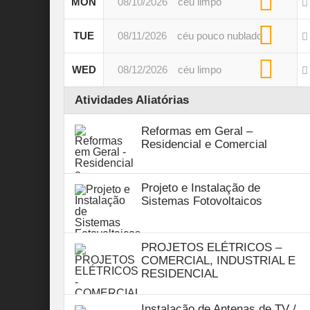
MON
08/10/2026
céu limpo
TUE
08/11/2026
céu pouco nublado
WED
08/12/2026
céu limpo
Atividades Aliatórias
Reformas em Geral –
Residencial e Comercial
Projeto e Instalação de
Sistemas Fotovoltaicos
PROJETOS ELÉTRICOS –
COMERCIAL, INDUSTRIAL E
RESIDENCIAL
Instalação de Antenas de TV /