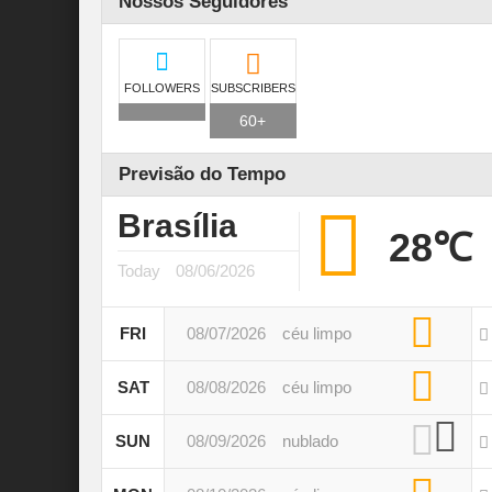
Nossos Seguidores
FOLLOWERS
SUBSCRIBERS
60+
Previsão do Tempo
Brasília
28℃
Today
08/06/2026
FRI
08/07/2026
céu limpo
SAT
08/08/2026
céu limpo
SUN
08/09/2026
nublado