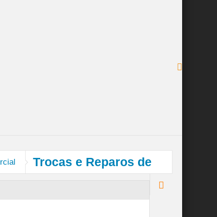
 e Industrial
Serviço Completo – Limpeza Pos-0bra
s
Trocas e Reparos de
rcial