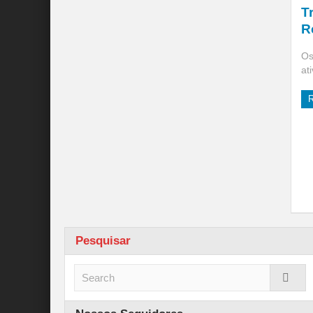
T
R
Os
at
Pesquisar