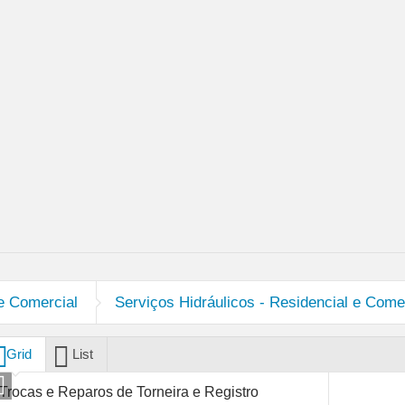
Sistema de Monitoramento e Gerenciamento de CFTV
Serviços Elétrico – Comercial
Serviços Hidráulicos – Residencial e Comercial
Informática e Telecomunicaçõe
 e Comercial
Serviços Hidráulicos - Residencial e Come
Grid
List