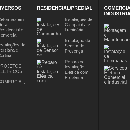
IVERSOS
RESIDENCIAL/PREDIAL
COMERCIA
INDUSTRI
eformas em
Instalações de
eral –
Campainha e
esidencial e
Luminária
omercial
Instalação de
nstalações de
Sensor de
ersiana e
Presença
ortina
Reparo de
PROJETOS
Instalação
ELÉTRICOS
Elétrica com
Problema
COMERCIAL,