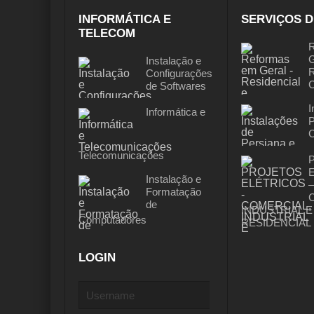
INFORMÁTICA E
SERVIÇOS D
TELECOM
R
G
Instalação e
R
Configurações
C
de Softwares
I
Informática e
P
C
Telecomunicações
Instalação e
–
Formatação
de
INDUSTRIAL E
Computadores
RESIDENCIAL
LOGIN