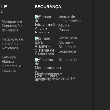
L E
SEGURANÇA
AL
Sensor de
Infravermelho
Montagem e
Ativo e
Manutenção
Passivo
de Painéis
Sirene para
Instalação de
Alarme –
Luminárias e
Sistema de
Refletores
Segurança
Serviços
Sistema de
Elétrico –
Comercial e
Industrial
Monitoramento e
Gerenciamento de CFTV