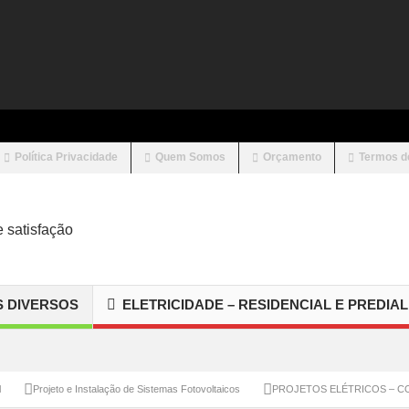
Política Privacidade
Quem Somos
Orçamento
Termos d
S DIVERSOS
ELETRICIDADE – RESIDENCIAL E PREDIAL
l
Projeto e Instalação de Sistemas Fotovoltaicos
PROJETOS ELÉTRICOS – CO