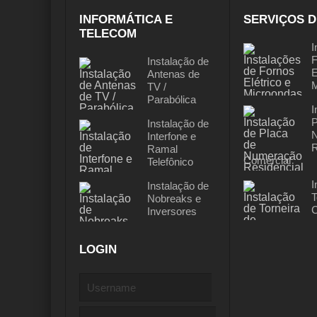
INFORMÁTICA E
SERVIÇOS D
TELECOM
I
F
Instalação de
E
Antenas de
M
TV /
Parabólica
I
P
Instalação de
Interfone e
R
Ramal
Comercial
Telefônico
I
Instalação de
T
Nobreaks e
C
Inversores
LOGIN