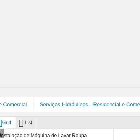
Sistema de Monitoramento e Gerenciamento de CFTV
Serviços Elétrico – Comercial
Serviços Hidráulicos – Residencial e Comercial
Informática e Telecomunicaçõe
 e Comercial
Serviços Hidráulicos - Residencial e Come
Grid
List