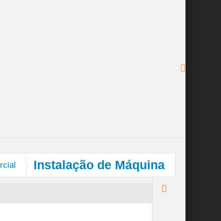
 e Industrial
Serviço Completo – Limpeza Pos-0bra
s
Instalação de Máquina
rcial