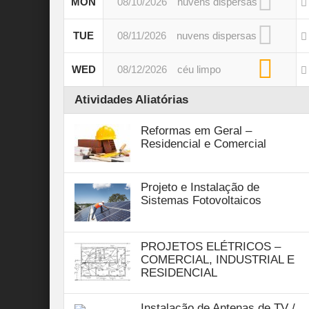
MON
08/10/2026
nuvens dispersas
TUE
08/11/2026
nuvens dispersas
WED
08/12/2026
céu limpo
Atividades Aliatórias
Reformas em Geral –
Residencial e Comercial
Projeto e Instalação de
Sistemas Fotovoltaicos
PROJETOS ELÉTRICOS –
COMERCIAL, INDUSTRIAL E
RESIDENCIAL
Instalação de Antenas de TV /