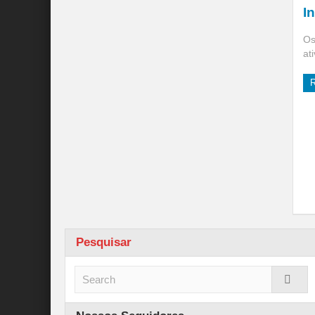
I
Os
at
Pesquisar