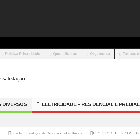
Política Privacidade
Quem Somos
Orçamento
Termos d
S DIVERSOS
ELETRICIDADE – RESIDENCIAL E PREDIAL
l
Projeto e Instalação de Sistemas Fotovoltaicos
PROJETOS ELÉTRICOS – CO