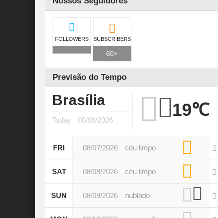
Nossos Seguidores
FOLLOWERS
SUBSCRIBERS
60+
Previsão do Tempo
Brasília
19℃
Today
08/06/2026
FRI
08/07/2026
céu limpo
SAT
08/08/2026
céu limpo
SUN
08/09/2026
nublado