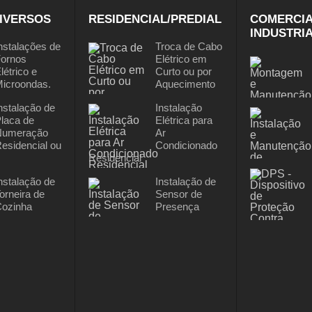
IVERSOS
RESIDENCIAL/PREDIAL
COMERCIA
INDUSTRI
nstalações de
Troca de Cabo
ornos
Elétrico em
létrico e
Curto ou por
icroondas.
Aquecimento
nstalação de
Instalação
laca de
Elétrica para
Numeração
Ar
esidencial ou
Condicionado
Residencial
nstalação de
Instalação de
orneira de
Sensor de
ozinha
Presença