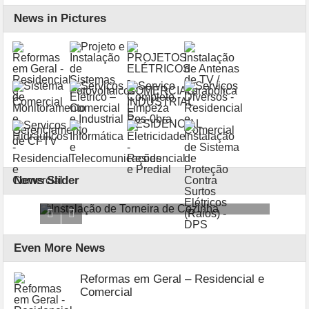
News in Pictures
News Slider
l e
Instalação de Torneira de Cozinha
Insta
Even More News
Reformas em Geral – Residencial e
Comercial