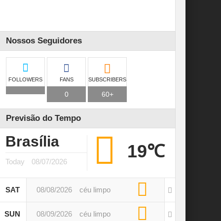
Nossos Seguidores
FOLLOWERS
FANS
SUBSCRIBERS
0
60+
Previsão do Tempo
Brasília
19℃
Today
08/07/2026
SAT
08/08/2026
céu limpo
SUN
08/09/2026
céu limpo