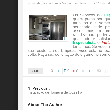
in:
Instalações de Fornos Microondas/Elétrico
2.141 visua
Os Serviços do
Esp
quem presa por qual
atributos que somen
seriedade pode pr
assumirmos um comp
rapidez para poder 
qualidade e satis
Especialista
é
Inst
tamanhos. Se você n
sua residência ou Empresa, você está no loca
volta. Faça sua solicitação de orçamento sem
share
0
0
0
Previous :
Instalação de Torneira de Cozinha
About The Author