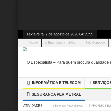
sexta-feira, 7 de agosto de 2026 04:39:59
Home
Emergência – 24hs
Fale Conosco
INFORMÁTICA E TELECOM
SERVIÇO
SEGURANÇA PERIMETRAL
ATIVIDADES
ial
Projeto e Instalação de Sistemas Fotovoltaicos
PROJETOS ELÉTRICOS – 