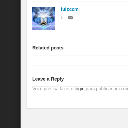
luizccm
Related posts
Leave a Reply
Você precisa fazer o
login
para publicar um com