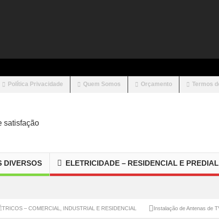
Política Privacidade
Quem Somos
Orçamento
Termos d
S DIVERSOS
ELETRICIDADE – RESIDENCIAL E PREDIAL
COMERCIAL, INDUSTRIAL E RESIDENCIAL
Instalação de Antenas de TV / Parabólic