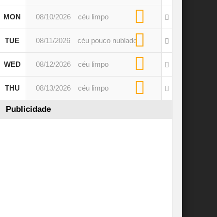
MON
08/10/2026
céu limpo
TUE
08/11/2026
céu pouco nublado
WED
08/12/2026
céu limpo
THU
08/13/2026
céu limpo
Publicidade