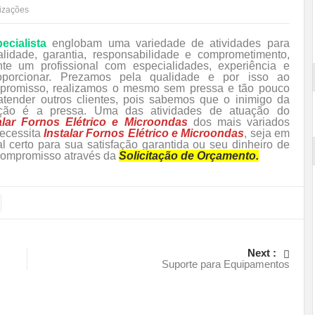
lizações
ecialista
englobam uma variedade de atividades para
idade, garantia, responsabilidade e comprometimento,
te um profissional com especialidades, experiência e
oporcionar. Prezamos pela qualidade e por isso ao
romisso, realizamos o mesmo sem pressa e tão pouco
atender outros clientes, pois sabemos que o inimigo da
fação é a pressa. Uma das atividades de atuação do
alar Fornos Elétrico e Microondas
dos mais variados
ecessita
Instalar Fornos Elétrico e Microondas
, seja em
l certo para sua satisfação garantida ou seu dinheiro de
 compromisso através da
Solicitação de Orçamento.
Next :
Suporte para Equipamentos